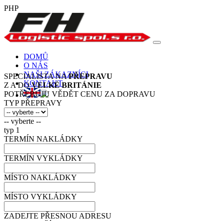
PHP
DOMŮ
O NÁS
NAŠI ZÁKAZNÍCI
SPECIALISTA NA
PŘEPRAVU
KONTAKT
Z A DO
VELKÉ BRITÁNIE
POTŘEBUJU VĚDĚT CENU ZA DOPRAVU
TYP PŘEPRAVY
-- vyberte --
typ 1
TERMÍN NAKLÁDKY
TERMÍN VYKLÁDKY
MÍSTO NAKLÁDKY
MÍSTO VYKLÁDKY
ZADEJTE PŘESNOU ADRESU