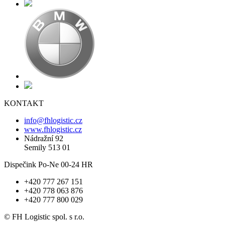
KONTAKT
info@fhlogistic.cz
www.fhlogistic.cz
Nádražní 92
Semily 513 01
Dispečink
Po-Ne 00-24 HR
+420 777 267 151
+420 778 063 876
+420 777 800 029
© FH Logistic spol. s r.o.