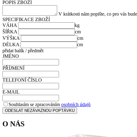
POPIS ZBOŽÍ
V krátkosti nám popište, co pro vás bud
SPECIFIKACE ZBOŽÍ
VÁHA
ŠÍŘKA
VÝŠKA
DÉLKA
přidat balík / předmět
JMÉNO
PŘÍJMENÍ
TELEFONÍ ČÍSLO
E-MAIL
Souhlasím se zpracováním
osobních údajů
ODESLAT NEZÁVAZNOU POPTÁVKU
O NÁS