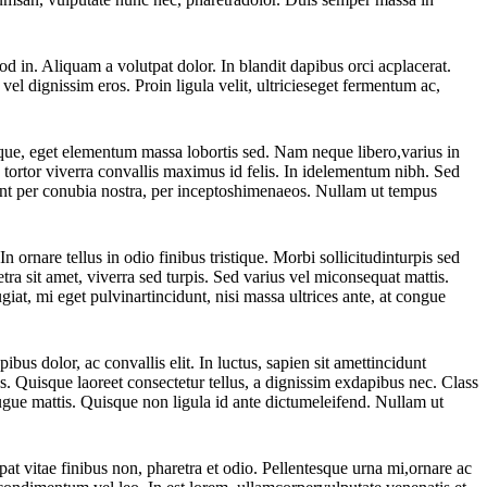
od in. Aliquam a volutpat dolor. In blandit dapibus orci acplacerat.
el dignissim eros. Proin ligula velit, ultricieseget fermentum ac,
neque, eget elementum massa lobortis sed. Nam neque libero,varius in
 tortor viverra convallis maximus id felis. In idelementum nibh. Sed
rquent per conubia nostra, per inceptoshimenaeos. Nullam ut tempus
ornare tellus in odio finibus tristique. Morbi sollicitudinturpis sed
a sit amet, viverra sed turpis. Sed varius vel miconsequat mattis.
eugiat, mi eget pulvinartincidunt, nisi massa ultrices ante, at congue
bus dolor, ac convallis elit. In luctus, sapien sit amettincidunt
s. Quisque laoreet consectetur tellus, a dignissim exdapibus nec. Class
augue mattis. Quisque non ligula id ante dictumeleifend. Nullam ut
at vitae finibus non, pharetra et odio. Pellentesque urna mi,ornare ac