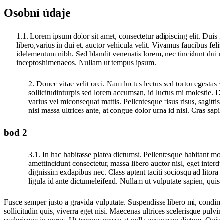
Osobní údaje
1.1. Lorem ipsum dolor sit amet, consectetur adipiscing elit. Duis
libero,varius in dui et, auctor vehicula velit. Vivamus faucibus fe
idelementum nibh. Sed blandit venenatis lorem, nec tincidunt dui ru
inceptoshimenaeos. Nullam ut tempus ipsum.
2. Donec vitae velit orci. Nam luctus lectus sed tortor egestas
sollicitudinturpis sed lorem accumsan, id luctus mi molestie. 
varius vel miconsequat mattis. Pellentesque risus risus, sagittis 
nisi massa ultrices ante, at congue dolor urna id nisl. Cras sa
bod 2
3.1. In hac habitasse platea dictumst. Pellentesque habitant mor
amettincidunt consectetur, massa libero auctor nisl, eget inte
dignissim exdapibus nec. Class aptent taciti sociosqu ad litor
ligula id ante dictumeleifend. Nullam ut vulputate sapien, quis 
Fusce semper justo a gravida vulputate. Suspendisse libero mi, condime
sollicitudin quis, viverra eget nisi. Maecenas ultrices scelerisque pul
scelerisque in purus. Ut tempus massa at nulla accumsan dictum. Quisq