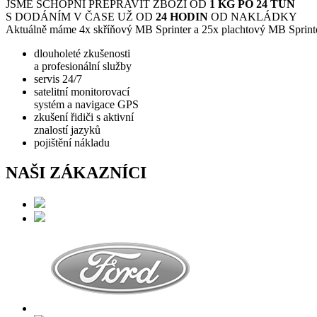
JSME SCHOPNI PŘEPRAVIT ZBOŽÍ OD
1 KG PO 24 TUN
S DODÁNÍM V ČASE UŽ OD
24 HODIN
OD NAKLÁDKY
Aktuálně máme 4x skříňový MB Sprinter a 25x plachtový MB Sprint
dlouholeté zkušenosti
a profesionální služby
servis 24/7
satelitní monitorovací
systém a navigace GPS
zkušení řidiči s aktivní
znalostí jazyků
pojištění nákladu
NAŠI ZÁKAZNÍCI