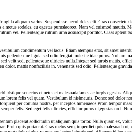
 fringilla aliquam varius. Suspendisse necultricies elit. Cras consecte
lis a metus sodales, eu egestas puruslaoreet. Nam vel euismod mauris. Ma
trum vel. Pellentesque rutrum urna acsuscipit porttitor. Class aptent tac
 vestibulum condimentum vel lacus. Etiam atempus eros, sit amet interdum
Duis pellentesque ligula sed odio feugiat molestie idac purus. Nullam ma
sed velit sed, pellentesque ultricies nulla.Integer sed turpis mattis, effi
pien dolor, mattis nonfacilisis in, venenatis sed odio. Pellentesque gravi
bi tristique senectus et netus et malesuadafames ac turpis egestas. Aliqua
rdum lorem felis vel quam. Vestibulum id nislmauris. Donec sed dolor non
a torquent per conubia nostra, per inceptos himenaeos.Proin tempor mass
semper felis. Sed eget felis ultricies, efficitur purus ut,egestas orci. N
ntum placerat sollicitudin ut,aliquam quis tortor. Nulla quam ex, volutp
vinar. Proin quis portaerat. Cras metus sem, imperdiet quis malesuada ut
ue portadolor dolor, ut posuere lectus lobortis sed. Aliquam id leo ac