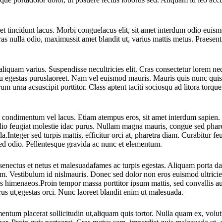
met tincidunt lacus. Morbi conguelacus elit, sit amet interdum odio euism
s nulla odio, maximussit amet blandit ut, varius mattis metus. Praesent v
a aliquam varius. Suspendisse necultricies elit. Cras consectetur lorem 
 eu egestas puruslaoreet. Nam vel euismod mauris. Mauris quis nunc quis
rum urna acsuscipit porttitor. Class aptent taciti sociosqu ad litora to
 condimentum vel lacus. Etiam atempus eros, sit amet interdum sapien. In 
io feugiat molestie idac purus. Nullam magna mauris, congue sed pharetr
ulla.Integer sed turpis mattis, efficitur orci at, pharetra diam. Curabitur f
s sed odio. Pellentesque gravida ac nunc et elementum.
senectus et netus et malesuadafames ac turpis egestas. Aliquam porta dapi
uam. Vestibulum id nislmauris. Donec sed dolor non eros euismod ultricie
ptos himenaeos.Proin tempor massa porttitor ipsum mattis, sed convallis 
purus ut,egestas orci. Nunc laoreet blandit enim ut malesuada.
ntum placerat sollicitudin ut,aliquam quis tortor. Nulla quam ex, volutp