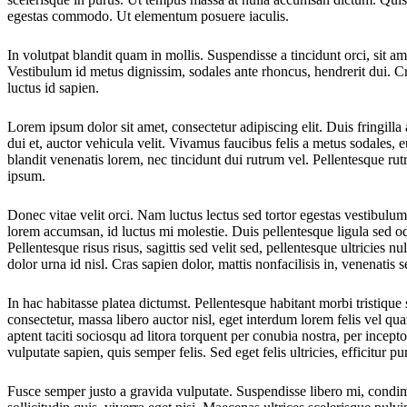
egestas commodo. Ut elementum posuere iaculis.
In volutpat blandit quam in mollis. Suspendisse a tincidunt orci, sit a
Vestibulum id metus dignissim, sodales ante rhoncus, hendrerit dui. Cra
luctus id sapien.
Lorem ipsum dolor sit amet, consectetur adipiscing elit. Duis fringill
dui et, auctor vehicula velit. Vivamus faucibus felis a metus sodales,
blandit venenatis lorem, nec tincidunt dui rutrum vel. Pellentesque rut
ipsum.
Donec vitae velit orci. Nam luctus lectus sed tortor egestas vestibulum
lorem accumsan, id luctus mi molestie. Duis pellentesque ligula sed od
Pellentesque risus risus, sagittis sed velit sed, pellentesque ultricies n
dolor urna id nisl. Cras sapien dolor, mattis nonfacilisis in, venenati
In hac habitasse platea dictumst. Pellentesque habitant morbi tristique 
consectetur, massa libero auctor nisl, eget interdum lorem felis vel q
aptent taciti sociosqu ad litora torquent per conubia nostra, per ince
vulputate sapien, quis semper felis. Sed eget felis ultricies, efficitur 
Fusce semper justo a gravida vulputate. Suspendisse libero mi, condime