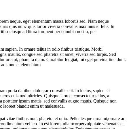
tur lorem neque, eget elementum massa lobortis sed. Nam neque
uris quis nunc quis tortor viverra convallis maximus id felis. In
iti sociosqu ad litora torquent per conubia nostra, per
 sapien. In ornare tellus in odio finibus tristique. Morbi
gna mauris, congue sed pharetra sit amet, viverra sed turpis. Sed
citur orci at, pharetra diam. Curabitur feugiat, mi eget pulvinartincidunt,
da ac nunc et elementum.
m porta dapibus dolor, ac convallis elit. In luctus, sapien sit
 eros euismod ultricies. Quisque laoreet consectetur tellus, a
a porttitor ipsum mattis, sed convallis augue mattis. Quisque non
unc laoreet blandit enim ut malesuada.
at vitae finibus non, pharetra et odio. Pellentesque urna mi,ornare ac
, condimentum vel leo. In est lorem, ullamcorpervulputate venenatis et,
cumsan, vulputate nunc nec, pharetradolor. Duis semper massa in